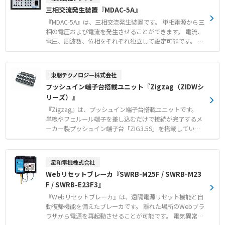
三相交流発生装置『MDAC-5A』
『MDAC-5A』は、三相交流発生装置です。 単相電源から三
相の電圧および電流を発生させることができます。 電流、
電圧、周波数、位相をそれぞれ独立して設定可能です。 操
作性に優れており、取扱いが非常に簡単です。 キュービク
ルに設置する計器類の動作確認、配線確認を容易に行えま
す。 さらに、発電機の並列運転における負荷分担制御装置
東朋テクノロジー株式会社
の試験にも対応しています。 本体は約22kgと軽量かつコ
プッシュイン端子台搭載ユニット『Zigzag（ZIDWシ
ンパクトな設計で、試験工程の時間短縮を実現します。
リーズ）』
【特徴】 ●電流・電圧・周波数・位相をそれぞれ独立して
設定可能な優れた操作性 ●重量約22kgを達成した持ち運
『Zigzag』は、プッシュイン端子台搭載ユニットです。
びに便利な軽量コンパクト設計 ●校正やループチェックの
単線やフェルール端子を差し込むだけで接続が完了するメ
手間を減らし試験工程の時間短縮を実現 【用途・事例】
ーカー製プッシュイン端子台「ZIG3.5S」を搭載していま
●キュービクルの計器類の動作確認 ●電力量計の対向試験
す。 端子間ピッチ3.5mmながら直径4mmの差込口を千鳥
●非常用発電機やUPSの系統連携動作試験
配置することにより、スリーブ付きフェルール端子で1.5m
㎡までの電線に対応します。 幅広い各種コネクタを搭載し
星和電機株式会社
た中継コネクタ端子台「ZIDWシリーズ」、スリムな24m
Webリセットブレーカ『SWRB-M25F / SWRB-M23
m幅の4点リレーターミナル「ZIFR4シリーズ」、12点2回
F / SWRB-E23F3』
路と24点1回路の2タイプを用意したコモン端子台「ZI-CO
Mシリーズ」をラインアップしています。 すべてのシリー
『Webリセットブレーカ』は、遠隔電源リセット機能と自
ズが35mmのDINレール取付に対応しています。 【特徴】
動復帰機能を備えたブレーカです。 離れた場所のWebブラ
●単線やフェルール端子を差し込むだけで結線できるプッ
ウザから電源を再起動させることが可能です。 電気異常に
シュイン方式 ●端子ピッチ3.5mmの省スペース性と千鳥