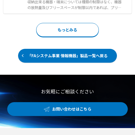
装置の過熱状態の可視化および温度分布の確認 ● 雨天や
収納出来る機器・端末については種類の制限はなく、機器
粉塵の舞う過酷な現場での信頼性の高い温度測定
の放熱量及びフリースペースが制限以内であれば、プリン
ト基板ユニット等、様々な種類の電子・電気機器、メディ
アコンバータ等の通信機器も搭載が可能です。 また透明
窓も設置できるため、指示計等の視認が出来、盤面には表
もっとみる
示灯、押しボタン、切替スイッチ、ＭＣＢ／ＭＣＣＢ／断
路器用外部ハンドルの取り付けが可能。また、本質安全防
爆バリアも温度管理を考慮すれば搭載可能です。
「FAシステム事業 情報機器」製品一覧へ戻る
お気軽にご相談ください
お問い合わせはこちら