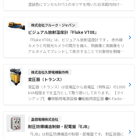
使用できる各種認証取得および高い保護等級対応 【用途・
塗装色にマンセル5Y7/1の半ツヤを用いた日本国内向けの
事例】 ●各種産業機械や生産設備の制御盤 ●電力設備の
製品です。 16回ロールフォーミングした折り曲げフレーム
分電盤や配電盤 ●自動車から食品、航空宇宙技術など幅広
により、軽量化と堅牢性を両立しています。 前後左右上下
い業界の製造ライン設備
に連結可能な構造を持ち、設置環境に合わせた多様な列盤
株式会社フルーク・ジャパン
を実現します。 フレーム構造が変わらないため、標準TS8
ビジュアル放射温度計『Fluke VT08』
と共通のアクセサリーを使用可能です。 【特徴】 ●板厚2.
3mmおよびマンセル5Y7/1半ツヤ塗装を採用した日本国内
『Fluke VT08』は、ビジュアル放射温度計です 。 赤外線
向け仕様 ●16回ロールフォーミングフレームによる軽量
カメラと可視光カメラの両方を備え、熱画像と実画像をリ
化と堅牢性の両立 ●前後左右上下への多様な連結と標準TS
アルタイムでブレンドして表示することで対象物を明確に
8アクセサリーの共通利用 【用途・事例】 ●配電システム
区別できます 。 120×90（10,800画素）の高分解能によ
やITインフラなど多岐にわたるシステム基盤用途 ●設置ス
り、旧型モデルの12倍となる詳細な温度分布の確認が可能
ペースに合わせてドアの開閉方向変更や多方向連結が必要
です 。 2.5時間でフル充電が可能なリチウムイオン電池を
株式会社久野電機製作所
な現場 ●パネルやグランドプレートの包括的な等電位化が
採用し、5時間以上の連続駆動を実現しています 。 IP65の
変圧器（トランス）
求められる電気制御設備
防塵・防水性能と2mの落下試験をクリアする堅牢性を備
え、直射日光や雨天などの過酷な産業環境でも安定した測
変圧器（トランス）は低電圧から高電圧（特殊品）の1000
定が行えます 。 片手で操作可能なコンパクトなサイズな
kVA程度までを主力として取り扱いしております。 【ライ
がら、フラッシュライトやPIP（ピクチャー・イン・ピク
ンアップ】 ●移動用電源設備 ●船舶用変圧器 ●K-Factor
チャー）表示などの多彩な機能を搭載しています 。 【特
定格変圧器 ●H種乾式変圧器 ●F種モールド変圧器 ●海外
徴】 ● 可視画像と赤外線ヒートマップのリアルタイムブ
規格認証変圧器（UL／EN） ●耐雷トランス ●小型操作用
レンド機能 ● 120×90ピクセルの高分解能による詳細な
変圧器 ●リアクトル
島田電機株式会社
温度分布の特定 ● フラッシュライト搭載およびPIP（ピク
耐圧防爆構造制御・配電盤『EJB』
チャー・イン・ピクチャー）対応 【用途・事例】 ● 電気
設備や配電盤の点検における問題箇所の早期発見 ● 機械
『EJB』は耐圧防爆構造の制御・配電盤です。 耐圧容器に