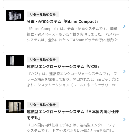
よりブレーカが遮断しても自動的に電源を再投入します。
配置による高い配線性の両立 ●用途に合わせて選べる中
復旧作業を現地へ移動することなく遠隔で行えるため、作
継・リレー・コモンの豊富なラインアップ 【用途・事例】
業員の負担を軽減し、約5分以内での迅速な復旧を実現し
リタール株式会社
●各社PLCやサーボアンプなどとのコネクタ接続中継 ●キ
ます。 有線LANおよび無線通信（LTE）の両方式に対応し
分電・配電システム『RiLine Compact』
ーエンスKVシリーズのI/Oカードへの接続 ●35mmのDIN
ており、設置環境を選びません。 使用環境は-15℃から6
レール取付による省スペースな配置
0℃まで対応し、筐体に入れることで屋外設置も可能で
『RiLine Compact』は、分電・配電システムです。 簡単
す。 【特徴】 ●Webブラウザから離れた場所の電源を再
組立・省スペース・高い安全性を実現しました。 バスバー
起動できる遠隔電源リセット機能 ●電気異常によるブレー
システムは、全体にわたって4.5mmピッチの導体接続パタ
カ遮断時に自動で電源を再投入する自動復帰機能 ●有線LA
ーンを持つ回路基板導体を内蔵したボードがベースとなっ
Nと無線通信（LTE）の両方式に対応し設置環境を選ばない
ています。 工具が不要で簡単に組み立てられます。 オープ
仕様 【用途・事例】 ●工場内の監視カメラや火災検知用
ンプラットフォームにより、メーカーや型式に依存せず機
リタール株式会社
サーモカメラの遠隔電源リセット ●コインパーキングにお
器の選定が可能です。 IEC 61439およびUL 508の規格要求
連結型エンクロージャーシステム『VX25』
けるパーキングエリア内の分電盤の電源リセット ●筐体へ
事項に適合しています。 【特徴】 ●160A対応の制御設備
格納することによる温度変化のある屋外環境への設置
用コンパクト構造 ●従来配線よりも短時間かつ省スペース
『VX25』は、連結型エンクロージャーシステムです。 フ
での盤構築 ●フィンガープロテクト構造を採用した高い安
レーム構造を採用しており、開口された25mmピッチ穴に
全性 【用途・事例】 ●各種産業機械の制御盤 ●省スペー
より、システムセクション（レール）やアクセサリーの自
ス化が求められる装置メーカーの盤 ●海外規格（IECやU
由な配置とスペースの有効活用を実現します。 対称的なフ
L）対応が求められる輸出用制御盤
レーム設計によりすべての側面からのアクセスが可能で、
外側からのアクセサリー取り付けもスムーズに行えます。
リタール株式会社
本体フレームとサイドパネル、ベースなどを組み合わせる
連結型エンクロージャーシステム『日本国内向け仕様
モジュール構造により、機器実装や配線作業の時間を短縮
モデル』
可能です。 【特徴】 ●エンクロージャーの4面いずれから
も連結可能な高い拡張性 ●組立時にフレームとパネル部品
『日本国内向け仕様モデル』は、連結型エンクロージャー
間を確実に導電接続する自動等電位化機能 ●グローバルで
システムです。 ドアや各パネルに板厚2.3mmを採用し、