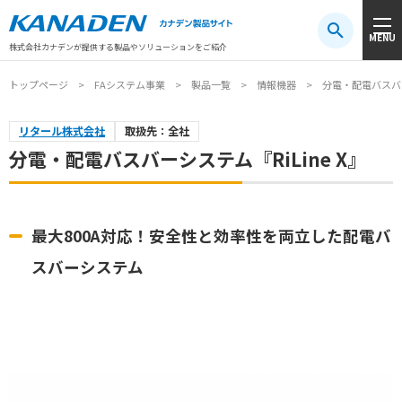
製品検索
MENU
注目キーワード
#振動センサ
#AGV
#防爆
#アシストスーツ
株式会社カナデンが提供する製品やソリューションをご紹介
トップページ
FAシステム事業
製品一覧
情報機器
分電・配電バスバーシ
リタール株式会社
取扱先：全社
分電・配電バスバーシステム『RiLine X』
最大800A対応！安全性と効率性を両立した配電バ
スバーシステム