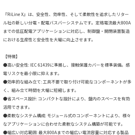
『RiLine X』は、安全性、効率性、そして柔軟性を追求したリター
ル社の新しい分電・配電バスバーシステムです。定格電流最大800A
までの低圧配電アプリケーションに対応し、制御盤・開閉装置製造
における生産性と安全性を大幅に向上させます。
【特徴】
●高い安全性: IEC 61439に準拠し、接触保護カバーを標準装備。感
電リスクを最小限に抑えます。
●効率的な組み立て: 工具不要で取り付け可能なコンポーネントが多
く、組み立て時間を大幅に短縮します。
●省スペース設計: コンパクトな設計により、盤内のスペースを有効
活用できます。
●柔軟なシステム構成: モジュール式のコンポーネントにより、様々
なアプリケーションに合わせた柔軟なシステム構築が可能です。
●幅広い対応範囲: 最大800Aまでの幅広い電流容量に対応する製品