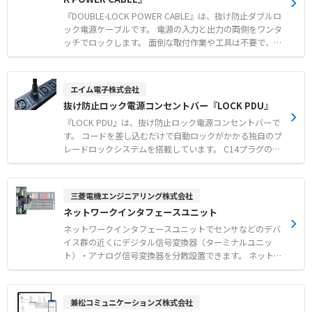
す。 【特徴】 ●工具や加工作業が一切不要で差し込むだ
けの簡単ワンタッチ取り付け ●接続機器を選ばずにソケッ
『DOUBLE-LOCK POWER CABLE』は、抜け防止ダブルロ
ト側の内部構造のみで確実に固定する独自ロック仕様 ●隣
ック電源ケーブルです。 電源の入力と出力の両側をワンタ
接コネクタとの干渉を軽減するスリム設計および系統識別
ッチでロックします。 面倒な取付作業や工具は不要で、機
に最適なカラーモデル 【用途・事例】 ●医療現場や放送
器に差し込むだけで確実に固定できます。 プラグ側はサイ
局、データセンターにおける重要機器の電源誤脱事故防止
ドとセンターのラッチがPDU内部の溝にロックする仕組み
●ロック電源コンセントバー（PDU）との組み合わせによ
です。 ソケット側もC13やC15、C19などの多様なコネク
エイム電子株式会社
る両側での徹底した誤脱対策 ●赤と青のカラーモデルを活
タ形状に対応しています。 PSEやRoHS10に適合し、サー
抜け防止ロック電源コンセントバー『LOCK PDU』
用した電源のA系統およびB系統の視覚的な識別管理
バーやネットワーク機器の安定稼働に貢献します。 【特
徴】 ●面倒な取付作業や工具が不要で機器に差し込むだけ
『LOCK PDU』は、抜け防止ロック電源コンセントバーで
のワンタッチロック機構 ●プラグ側とソケット側の双方で
す。 コードを差し込むだけで自動ロックがかかる独自のブ
電源の入力と出力を同時にロックする構造 ●ニーズの高い
レードロックシステムを搭載しています。 C14プラグのア
C13やC15、C19などの多様なソケット形状のラインアッ
ースピンをソケットの内部構造のみでしっかりと固定しま
プ 【用途・事例】 ●PDUやUPSなどの電源出力機器とサ
す。 取り外す際は、赤いボタンを押しながら引くだけで簡
ーバー間の誤脱防止対策 ●振動や接触による意図しないケ
単にロックを解除できます。 オプションの赤色や青色のロ
三菱電機エンジニアリング株式会社
ーブルの抜けが発生しやすい環境での電源保護 ●高い信頼
ック電源ケーブル（C13-C14）と組み合わせることで、A
ネットワークインタフェースユニット
性が求められるデータセンターや産業用設備での安定給電
系統やB系統の給電ラインを視覚的に判別可能です。 サー
管理
バーラックなどの設置環境に合わせて、4ポート、10ポー
ネットワークインタフェースユニットでセンサなどのデバ
ト、16ポートのラインアップから選択できます。 【特徴】
イス群の近くにデジタル信号変換器（ターミナルユニッ
●差し込むだけで自動ロックする独自のブレードロックシ
ト）・アナログ信号変換器を分散設置できます。 ネットワ
ステム ●赤いボタンを押しながら抜くだけのワンタッチロ
ーク経由で上位階層とデバイス群の情報をつなぎ、生産現
ック解除機構 ●設置環境に合わせて選べる4・10・16ポー
場の稼働データを収集・蓄積・可視化・分析し、デバイス
トのラインアップ 【用途・事例】 ●データセンターやサ
群を制御できます。 【対応ネットワーク】 CC-Link IE TS
兼松コミュニケーションズ株式会社
ーバーラック内における電源ケーブルの誤脱事故防止 ●
N/CC-Link/CC-Link IF Field Basic/Ethernet/MODBUS/TCP