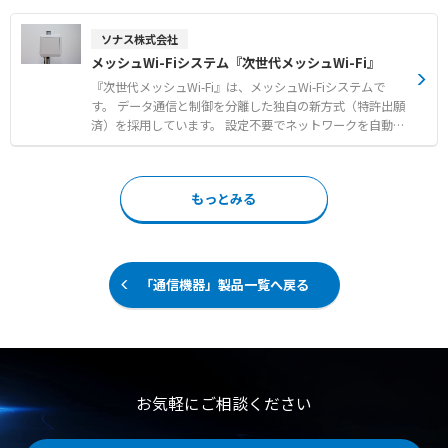
全性認証を取得した高いセキュリティ水準 ●各種プロトコ
を簡単かつ迅速に行えます。 次世代のクアトロコア搭載に
ルでのデバイスデータ収集とクラウドサービスへの転送機
より、使用できる周波数帯が従来の2倍になり、通信距離
ソナス株式会社
能 【用途・事例】 ●ファイアウォール内部のPLCやカメラ
や通信量の性能が向上しました。 マルチホップ機能により
メッシュWi-Fiシステム『次世代メッシュWi-Fi』
など産業用デバイスへの安全なリモートアクセス ●現場デ
最大10kmまでの長距離通信に対応し、最大1024台の接続
バイスからのデータ収集とAWSやAzureなどクラウド環境
が可能です。 用途に合わせて、通信量が向上する「2倍モ
『次世代メッシュWi-Fi』は、メッシュWi-Fiシステムで
への転送 ●SECOMEAクラウド上でのデータ可視化および
ード」や、通信距離を延ばすことができる「1/2モード」
す。 データ通信と制御を分離した独自の新方式（特許出願
分析ツールを通じた活用
「1/4モード」などを選択できます。 極性がないため接続
済）を採用しています。 設定不要でネットワークを自動構
が簡単で、トポロジーフリー配線によりHUBを設置せず機
築し、縦・横のすべてを無線で接続します。 オフィスビル
器間だけで通信が行えます。 さらに、通信線を通じてDC2
において18ホップの多段接続を行った場合でも、30Mbps
4Vを同時に給電することも可能です。 すべての配線が前面
以上の安定した通信速度を維持する高い性能を備えていま
もっとみる
から行える省スペース設計で、DINレールへの取り付けに
す。 有線工事費や設定費用が0円のため、導入コストを他
も対応しています。 【特徴】 ●どのようなケーブルでも2
社比で1/2以下に抑え、圧倒的な低コストでの導入が可能
本の線でEthernetやRS485の通信ができる実用性 ●用途に
です。（メーカー調べ） 建設DXを支える使いやすい通信
応じて通信量や通信距離を調整できるクアトロコア搭載の
環境を提供します。 【特徴】 ●データ通信と制御を分離
新機能 ●前面配線が可能な省スペース設計と極性なし接続
した新方式による設定不要の自動ネットワーク構築 ●18
「通信機器」製品一覧へ戻る
による簡単な設置 【用途・事例】 ●工場や設備内の予備
ホップの多段接続でも30Mbps以上をキープする安定した
線を活用したレトロフィットのセンサーや機器の迅速な後
通信品質 ●有線工事費および設定費用0円による圧倒的な
付け ●HUBを設置しないトポロジーフリー配線による省配
低コストでの導入 【用途・事例】 ●BIM/CIM活用における
線ネットワークの構築 ●特定の通信エリアや複数エリアで
図面などのデータへのどこからでもアクセス ●遠隔臨場で
の非接触無線通信による搬送台車などの運用
の現場全体を移動しながらのスムーズな映像伝送 ●安全・
工程管理における現場全体へのカメラ設置による死角のな
お気軽にご相談ください
い監視