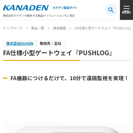
製品検索
MENU
注目キーワード
#振動センサ
#AGV
#防爆
#アシストスーツ
株式会社カナデンが提供する製品やソリューションをご紹介
トップページ
製品一覧
通信機器
FA仕様小型ゲートウェイ『PUSHLOG』
株式会社GUGEN
取扱先：全社
FA仕様小型ゲートウェイ『PUSHLOG』
FA機器につけるだけで、10分で遠隔監視を実現！