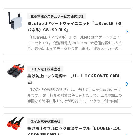
三菱電機システムサービス株式会社
Bluetooth®ゲートウェイユニット『taBaneLE（タ
バネル）SWL90-BLX』
『taBaneLE（タパネル）』は、Bluetooth®ゲートウェイ
ユニットです。 低消費電力のBluetooth®通信内蔵センサか
ら、通信によってデータを収集します。 複数メーカーの計
測器やセンサに対応しており、現場の各種データを遠隔で
確認できます。 収集したデータは特定小電力無線（920MH
z帯）を用いて、約100mの比較的長距離までデータ送信可
エイム電子株式会社
能です。 対応センサのデータはシーケンサ等で一括確認で
抜け防止ロック電源ケーブル『LOCK POWER CABL
き、SLMP通信で簡単に取り込めます。 既設の有線LANがあ
E』
る環境では、本製品を有線LANに接続するだけで手軽にネ
ットワークを構築できます。 【特徴】 ●複数メーカーのBl
『LOCK POWER CABLE』は、抜け防止ロック電源ケーブ
uetooth®通信内蔵センサからのデータ一括収集 ●特定小
ルです。 お手持ちの機器に差し込むだけで、工具や加工の
電力無線（920MHz帯）による約100mの比較的長距離通
手間なく簡単に取り付けが可能です。 ソケット側の内部構
信 ●シーケンサ等へのSLMP通信や有線LAN接続による簡
造のみでロックするため、接続する機器側を選ばない万能
単なデータ取り込み 【用途・事例】 ●工場内における既
な設計となっています。 メーカー従来品と比べてソケット
設アナログメータへの角度センサ後付けによる遠隔監視 ●
部がスリム化されたことで、隣接ポートとの干渉を大幅に
エイム電子株式会社
オフィスや食品工場における温湿度やCO2濃度の配線なし
軽減します。 電源系統の冗長化管理に便利なカラーモデル
抜け防止ダブルロック電源ケーブル『DOUBLE-LOC
での遠隔管理 ●太陽電池搭載センサとの連携による電池交
（赤／青）をラインアップし、誤脱事故を未然に防ぎま
換の手間や導入コストの抑制
K POWER CABLE』