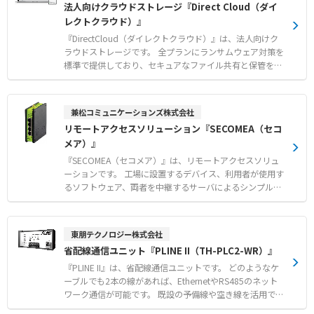
法人向けクラウドストレージ『Direct Cloud（ダイ
赤・青のカラーケーブルを用いたA系統・B系統の給電ライ
●スイッチ切替えで各種ネットワークへ接続！ ●盤内設置
レクトクラウド）』
ン視覚管理 ●高い信頼性と安全性が求められるIT・通信イ
から装置内へ簡単配線！ ●モジュール方式により最適シス
ンフラ設備への安定給電
テム構成！ ●動作情報の記録機能でトラブルの未然防止・
『DirectCloud（ダイレクトクラウド）』は、法人向けク
発生対応をサポート！ （CC-Link IE TSN/Ethernet対応ネ
ラウドストレージです。 全プランにランサムウェア対策を
ットワークインタフェースユニット専用機能）
標準で提供しており、セキュアなファイル共有と保管を実
現します。 エクスプローラーと全く同じ操作感で利用でき
るため、従来のファイルサーバーやNASからのスムーズな
クラウド移行が可能です。 ユーザー数無制限の料金体系を
兼松コミュニケーションズ株式会社
採用しており、取引先を交えたゲスト招待や共有リンクの
リモートアクセスソリューション『SECOMEA（セコ
発行を用いた脱PPAP対策にも貢献します。 きめ細やかな
メア）』
アクセス制御や250種類の管理者操作ログ取得により、高
度なデータガバナンスを維持したまま組織のさまざまなデ
『SECOMEA（セコメア）』は、リモートアクセスソリュ
ータ活用を推進いたします。 【特徴】 ●全プラン標準提
ーションです。 工場に設置するデバイス、利用者が使用す
供のランサムウェア対策による強固なセキュリティ ●ユー
るソフトウェア、両者を中継するサーバによるシンプルな
ザー数無制限と最大30GBの大容量ファイル送受信対応 ●
構成でリモートアクセスを実現します。 エンドツーエンド
エクスプローラーと全く同じ操作感によるファイルサーバ
の強力な暗号化や多要素認証を採用し、第三者機関による
ー同等の利便性 【用途・事例】 ●共有リンクとゲスト招
安全性認証を取得しています。 VPNとは異なりファイアウ
東朋テクノロジー株式会社
待を活用した安全な社外ファイル共有と脱PPAP ●既存フ
ォールでのポート開放が不要で、現場のデバイス設定を変
省配線通信ユニット『PLINE II（TH-PLC2-WR）』
ァイルサーバーやNASからの完全クラウド移行と運用コス
更することなく導入可能です。 さらに、さまざまなプロト
ト削減 ●250種類の操作ログ取得とアクセス制御によるデ
コルでデバイスからデータを集め、クラウドに転送するデ
『PLINE II』は、省配線通信ユニットです。 どのようなケ
ータガバナンス強化
ータ収集機能も備えています。 【特徴】 ●ポート開放が
ーブルでも2本の線があれば、EthernetやRS485のネット
不要で現場ネットワークのセキュリティを維持した簡単導
ワーク通信が可能です。 既設の予備線や空き線を活用でき
入 ●強力な暗号化と多要素認証をはじめ、第三者機関の安
るため、工場や設備内のセンサーや機器のレトロフィット