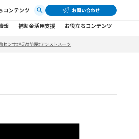
ちコンテンツ
お問い合わせ
お問い合わせ
コーポレートサイト
動センサ
#AGV
#防爆
#アシストスーツ
情報
補助金活用支援
お役立ちコンテンツ
品
製品一覧
社員ブログ
動センサ
#AGV
#防爆
#アシストスーツ
品
製品一覧
社員ブログ
動画
動画