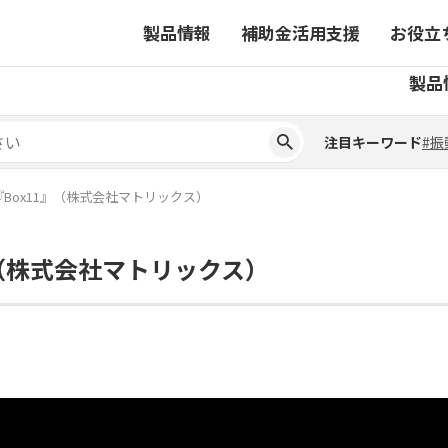
製品情報
補助金活用支援
お役立
注目キーワード
#振
製品
ーから探す
対象製品一覧
ちコラム
事業から探す
補助金ヘルプデスク
4コマ漫画でわかる取扱製
注目キーワード
#振
ーから探す
対象製品一覧
ちコラム
事業から探す
補助金ヘルプデスク
4コマ漫画でわかる取扱製
ピックアップ製品
Box11』（株式会社マトリックス）
ピックアップ製品
』（株式会社マトリックス）
ーションサイト
ーションサイト