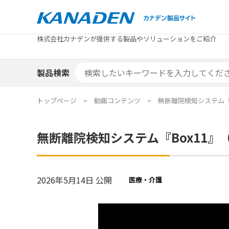
製品検索
株式会社カナデンが提供する製品やソリューションをご紹介
カテゴリから探す
トピックス
メーカ
補助金
お役立
補助金検索システム
製品検索
カテゴリから探す
トピックス
メーカ
補助金
お役立
補助金検索システム
エリア別おすすめ製品
特集
トップページ
動画コンテンツ
無断離院検知システム『
エリア別おすすめ製品
特集
無断離院検知システム『Box11
カタログ・技術資料
ソリュ
カタログ・技術資料
ソリュ
2026年5月14日 公開
医療・介護