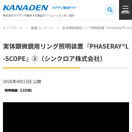
製品検索
MENU
注目キーワード
#振動センサ
#AGV
#防爆
#アシストスーツ
株式会社カナデンが提供する製品やソリューションをご紹介
トップページ
動画コンテンツ
実体顕微鏡用リング照明装置『PHASERAY®L-
実体顕微鏡用リング照明装置『PHASERAY®L
-SCOPE』②（シンクロア株式会社）
2026年4月13日 公開
照明機器（LED他）