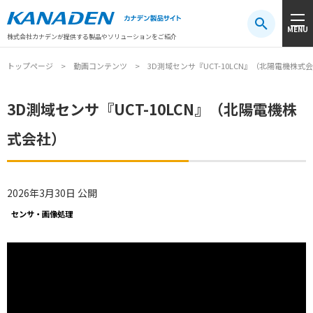
製品検索
MENU
注目キーワード
#振動センサ
#AGV
#防爆
#アシストスーツ
株式会社カナデンが提供する製品やソリューションをご紹介
トップページ
動画コンテンツ
3D測域センサ『UCT-10LCN』（北陽電機株式
3D測域センサ『UCT-10LCN』（北陽電機株
式会社）
2026年3月30日 公開
センサ・画像処理