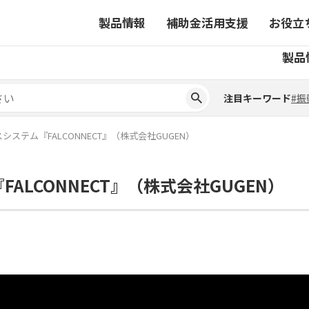
製品情報
補助金活用支援
お役立
注目キーワード
#振
製品
ーから探す
対象製品一覧
ちコラム
事業から探す
補助金ヘルプデスク
4コマ漫画でわかる取扱製
注目キーワード
#振
ーから探す
対象製品一覧
ちコラム
事業から探す
補助金ヘルプデスク
4コマ漫画でわかる取扱製
ピックアップ製品
ステム『FALCONNECT』（株式会社GUGEN）
ピックアップ製品
LCONNECT』（株式会社GUGEN）
ーションサイト
ーションサイト