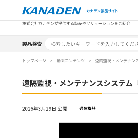
製品検索
株式会社カナデンが提供する製品やソリューションをご紹介
カテゴリから探す
トピックス
メーカ
補助金
お役立
補助金検索システム
製品検索
カテゴリから探す
トピックス
メーカ
補助金
お役立
補助金検索システム
エリア別おすすめ製品
特集
トップページ
動画コンテンツ
遠隔監視・メンテナンスシ
エリア別おすすめ製品
特集
遠隔監視・メンテナンスシステム『FA
カタログ・技術資料
ソリュ
カタログ・技術資料
ソリュ
2026年3月19日 公開
通信機器