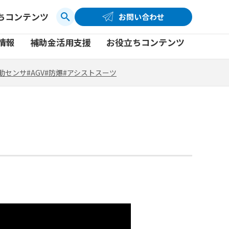
ちコンテンツ
お問い合わせ
お問い合わせ
コーポレートサイト
動センサ
#AGV
#防爆
#アシストスーツ
情報
補助金活用支援
お役立ちコンテンツ
品
製品一覧
社員ブログ
動センサ
#AGV
#防爆
#アシストスーツ
品
製品一覧
社員ブログ
動画
動画