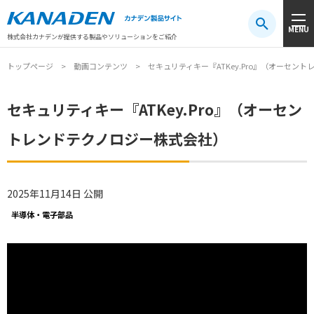
製品検索
MENU
注目キーワード
#振動センサ
#AGV
#防爆
#アシストスーツ
株式会社カナデンが提供する製品やソリューションをご紹介
トップページ
動画コンテンツ
セキュリティキー『ATKey.Pro』（オーセン
セキュリティキー『ATKey.Pro』（オーセン
トレンドテクノロジー株式会社）
2025年11月14日 公開
半導体・電子部品