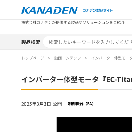
製品検索
株式会社カナデンが提供する製品やソリューションをご紹介
カテゴリから探す
トピックス
メーカ
補助金
お役立
補助金検索システム
製品検索
カテゴリから探す
トピックス
メーカ
補助金
お役立
補助金検索システム
エリア別おすすめ製品
特集
トップページ
動画コンテンツ
インバータ一体型モータ『E
エリア別おすすめ製品
特集
インバータ一体型モータ『EC-Tita
カタログ・技術資料
ソリュ
カタログ・技術資料
ソリュ
2025年3月3日 公開
制御機器（FA）