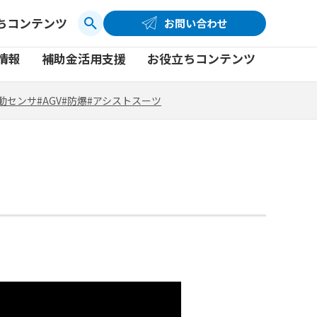
ちコンテンツ
お問い合わせ
お問い合わせ
コーポレートサイト
動センサ
#AGV
#防爆
#アシストスーツ
情報
補助金活用支援
お役立ちコンテンツ
品
製品一覧
社員ブログ
動センサ
#AGV
#防爆
#アシストスーツ
品
製品一覧
社員ブログ
動画
動画