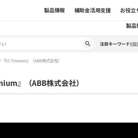
製品情報
補助金活用支援
お役立
注目キーワード
#振
製品
ーから探す
対象製品一覧
ちコラム
事業から探す
補助金ヘルプデスク
4コマ漫画でわかる取扱製
注目キーワード
#振
ーから探す
対象製品一覧
ちコラム
事業から探す
補助金ヘルプデスク
4コマ漫画でわかる取扱製
ピックアップ製品
C-Titanium』（ABB株式会社）
ピックアップ製品
nium』（ABB株式会社）
ーションサイト
ーションサイト