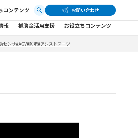
ちコンテンツ
お問い合わせ
お問い合わせ
コーポレートサイト
動センサ
#AGV
#防爆
#アシストスーツ
情報
補助金活用支援
お役立ちコンテンツ
品
製品一覧
社員ブログ
動センサ
#AGV
#防爆
#アシストスーツ
品
製品一覧
社員ブログ
動画
動画