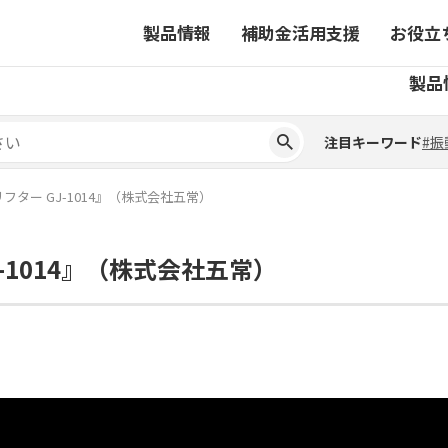
製品情報
補助金活用支援
お役立
注目キーワード
#振
製品
ーから探す
対象製品一覧
ちコラム
事業から探す
補助金ヘルプデスク
4コマ漫画でわかる取扱製
注目キーワード
#振
ーから探す
対象製品一覧
ちコラム
事業から探す
補助金ヘルプデスク
4コマ漫画でわかる取扱製
ピックアップ製品
ター GJ-1014』（株式会社五常）
ピックアップ製品
-1014』（株式会社五常）
ーションサイト
ーションサイト