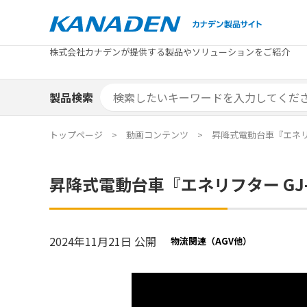
製品検索
株式会社カナデンが提供する製品やソリューションをご紹介
カテゴリから探す
トピックス
メーカ
補助金
お役立
補助金検索システム
製品検索
カテゴリから探す
トピックス
メーカ
補助金
お役立
補助金検索システム
エリア別おすすめ製品
特集
トップページ
動画コンテンツ
昇降式電動台車『エネリフ
エリア別おすすめ製品
特集
昇降式電動台車『エネリフター GJ
カタログ・技術資料
ソリュ
カタログ・技術資料
ソリュ
2024年11月21日 公開
物流関連（AGV他）