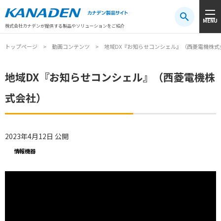
製品検索
MENU
注目キーワード
#振動センサ
#AGV
#防爆
#アシストスーツ
株式会社カナデンが提供する製品やソリューションをご紹介
トップページ
動画コンテンツ
地域DX『お知らせコンシェル』（西菱電機株式
地域DX『お知らせコンシェル』（西菱電機株
式会社）
2023年4月12日 公開
情報機器