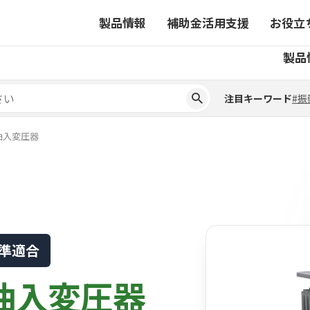
製品情報
補助金活用支援
お役立
注目キーワード
#振
製品
ーから探す
対象製品一覧
ちコラム
事業から探す
補助金ヘルプデスク
4コマ漫画でわかる取扱製
注目キーワード
#振
ーから探す
対象製品一覧
ちコラム
事業から探す
補助金ヘルプデスク
4コマ漫画でわかる取扱製
ピックアップ製品
油入変圧器
ピックアップ製品
ーションサイト
ーションサイト
基準適合
油入変圧器