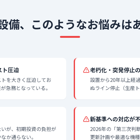
設備、
このようなお悩みは
スト圧迫
老朽化・突発停止
ストを大きく圧迫してお
設置から20年以上経
策が急務となっている。
ぬライン停止（生産ト
新基準への対応が
たいが、初期投資の負担が
2026年の「第三次
かなか通らない。
更新計画や最適な機種