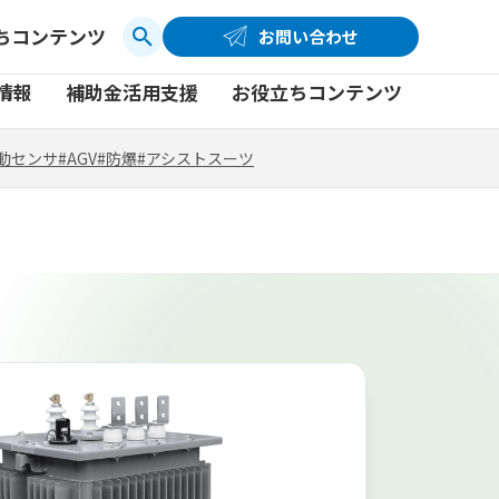
ちコンテンツ
お問い合わせ
お問い合わせ
コーポレートサイト
動センサ
#AGV
#防爆
#アシストスーツ
情報
補助金活用支援
お役立ちコンテンツ
品
製品一覧
社員ブログ
動センサ
#AGV
#防爆
#アシストスーツ
品
製品一覧
社員ブログ
動画
動画