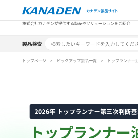
製品検索
株式会社カナデンが提供する製品やソリューションをご紹介
カテゴリから探す
トピックス
メーカ
補助金
お役立
補助金検索システム
製品検索
カテゴリから探す
トピックス
メーカ
補助金
お役立
補助金検索システム
エリア別おすすめ製品
特集
トップページ
ピックアップ製品一覧
トップランナー
エリア別おすすめ製品
特集
カタログ・技術資料
ソリュ
カタログ・技術資料
ソリュ
2026年 トップランナー第三次判断
トップランナー