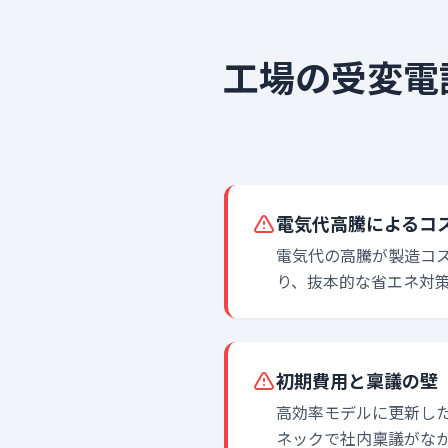
工場の受変電
電気代高騰によるコ
電気代の高騰が製造コ
り、抜本的な省エネ対
初期費用と稟議の壁
高効率モデルに更新し
ネックで社内稟議がな