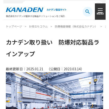
製品検索
MENU
注目キーワード
#振動センサ
#AGV
#防爆
#アシストスーツ
株式会社カナデンが提供する製品やソリューションをご紹介
トップページ
お役立ちコラム
防爆機器情報（株式会社カナデン）
カ
カナデン取り扱い 防爆対応製品ラ
インアップ
最終更新日：
2025.01.21
（公開日：
2023.03.14）