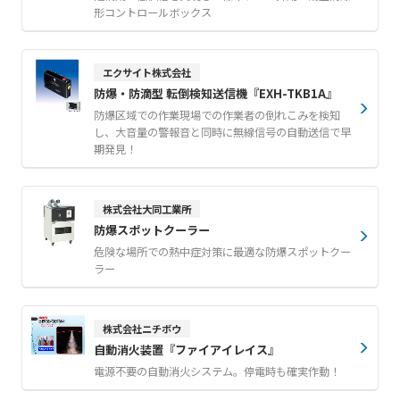
形コントロールボックス
エクサイト株式会社
防爆・防滴型 転倒検知送信機『EXH-TKB1A』
防爆区域での作業現場での作業者の倒れこみを検知
し、大音量の警報音と同時に無線信号の自動送信で早
期発見！
株式会社大同工業所
防爆スポットクーラー
危険な場所での熱中症対策に最適な防爆スポットクー
ラー
株式会社ニチボウ
自動消火装置『ファイアイレイス』
電源不要の自動消火システム。停電時も確実作動！