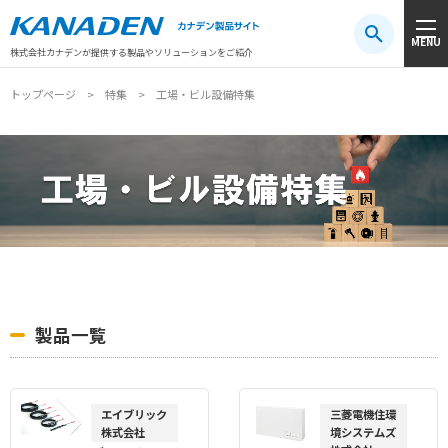
製品検索
MENU
注目キーワード
#振動センサ
#AGV
#防爆
#アシストスーツ
株式会社カナデンが提供する製品やソリューションをご紹介
トップページ
特集
工場・ビル設備特集
製品一覧
エイブリック
三菱電機住環
株式会社
境システムズ