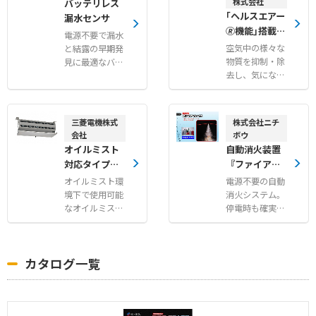
株式会社
バッテリレス
｢ヘルスエアー
漏水センサ
🄬機能｣搭載
電源不要で漏水
循環ファン<大
空気中の様々な
と結露の早期発
風量タイプ>
物質を抑制・除
見に最適なバッ
去し、気になる
テリレス漏水セ
ニオイも抑制可
ンサ
能
三菱電機株式
株式会社ニチ
会社
ボウ
オイルミスト
自動消火装置
対応タイプエ
『ファイアイ
アー搬送ファ
レイス』
オイルミスト環
電源不要の自動
ン
境下で使用可能
消火システム。
なオイルミスト
停電時も確実作
対応タイプエア
動！
ー搬送ファン
カタログ一覧