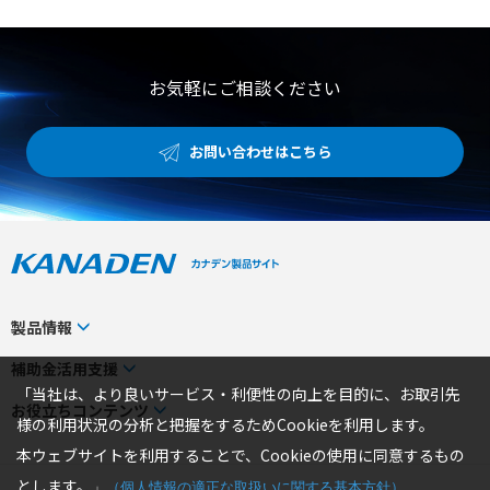
お気軽にご相談ください
お問い合わせはこちら
製品情報
カテゴリから探す
補助金活用支援
「当社は、より良いサービス・利便性の向上を目的に、お取引先
メーカーから探す
補助金検索システム
お役立ちコンテンツ
様の利用状況の分析と把握をするためCookieを利用します。
事業から探す
補助金対象製品一覧
トピックス
本ウェブサイトを利用することで、Cookieの使用に同意するもの
製品一覧
補助金ヘルプデスク
お役立ちコラム
とします。
」
（
個人情報の適正な取扱いに関する基本方針
）