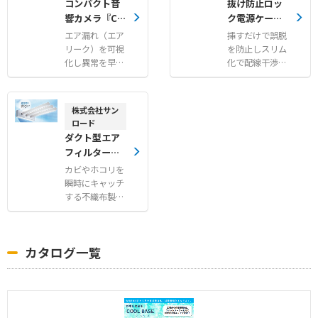
コンパクト音
抜け防止ロッ
響カメラ『CR
ク電源ケーブ
Y8024/CRY8
ル『LOCK PO
エア漏れ（エア
挿すだけで誤脱
025』
WER CABL
リーク）を可視
を防止しスリム
化し異常を早期
E』
化で配線干渉も
に検出するポケ
軽減するロック
ットサイズの産
電源ケーブル
業用超音波カメ
株式会社サン
ラ
ロード
ダクト型エア
フィルター
『電石サニフ
カビやホコリを
ィルター』
瞬時にキャッチ
する不織布製高
性能空調フィル
ター
カタログ一覧