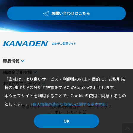
お問い合わせはこちら
製品情報
カテゴリから探す
補助金活用支援
「当社は、より良いサービス・利便性の向上を目的に、お取引先
メーカーから探す
補助金検索システム
お役立ちコンテンツ
様の利用状況の分析と把握をするためCookieを利用します。
事業から探す
補助金対象製品一覧
トピックス
本ウェブサイトを利用することで、Cookieの使用に同意するもの
製品一覧
補助金ヘルプデスク
お役立ちコラム
とします。
」
（
個人情報の適正な取扱いに関する基本方針
）
商標リスト
個人情報保護方針
サイトマップ
エリア別おすすめ製品
4コマ漫画でわかる取扱製品
コーポレートサイト
特集
社員ブログ
OK
© 2026 KANADEN Corporation.
ピックアップ製品