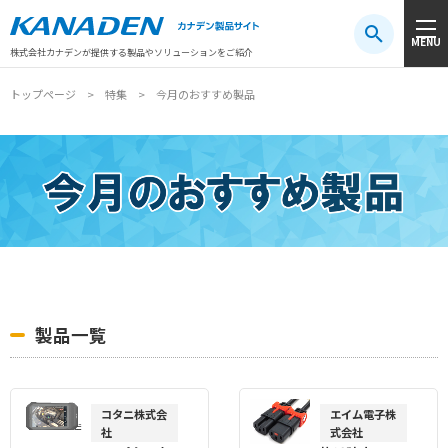
製品検索
MENU
注目キーワード
#振動センサ
#AGV
#防爆
#アシストスーツ
株式会社カナデンが提供する製品やソリューションをご紹介
トップページ
特集
今月のおすすめ製品
製品一覧
コタニ株式会
エイム電子株
社
式会社