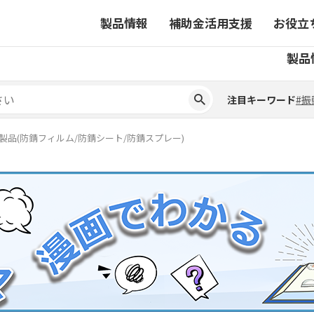
製品情報
補助金活用支援
お役立
注目キーワード
#振
製品
ーから探す
対象製品一覧
ちコラム
事業から探す
補助金ヘルプデスク
4コマ漫画でわかる取扱製
注目キーワード
#振
ーから探す
対象製品一覧
ちコラム
事業から探す
補助金ヘルプデスク
4コマ漫画でわかる取扱製
ピックアップ製品
製品(防錆フィルム/防錆シート/防錆スプレー)
ピックアップ製品
ーションサイト
ーションサイト