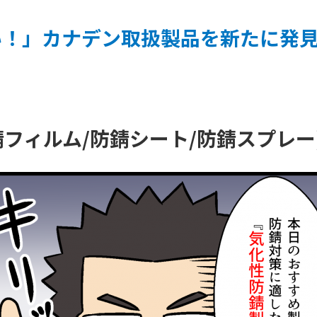
い！」カナデン取扱製品を
新たに発見
フィルム/防錆シート/防錆スプレー