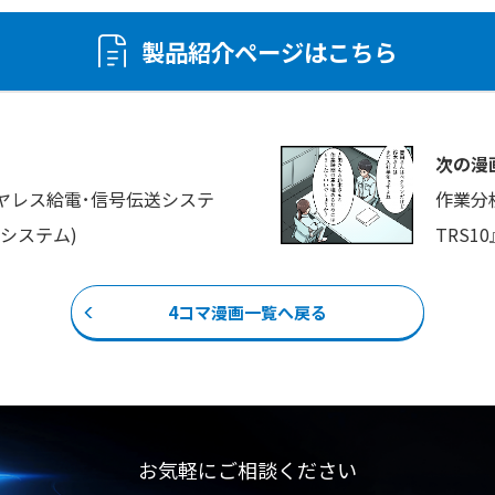
製品紹介ページはこちら
次の漫
ヤレス給電･信号伝送システ
作業分
システム)
TRS1
4コマ漫画一覧へ戻る
お気軽にご相談ください