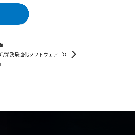
画
析/業務最適化ソフトウェア『O
0』