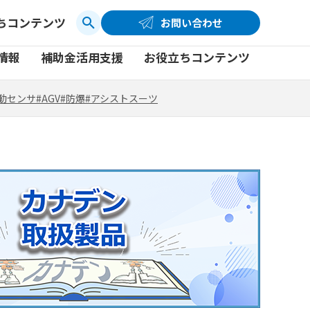
ちコンテンツ
お問い合わせ
お問い合わせ
コーポレートサイト
動センサ
#AGV
#防爆
#アシストスーツ
情報
補助金活用支援
お役立ちコンテンツ
品
製品一覧
社員ブログ
動センサ
#AGV
#防爆
#アシストスーツ
品
製品一覧
社員ブログ
動画
動画