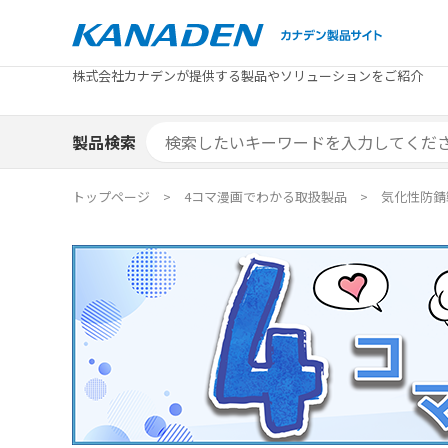
製品検索
株式会社カナデンが提供する製品やソリューションをご紹介
カテゴリから探す
トピックス
メーカ
補助金
お役立
補助金検索システム
製品検索
カテゴリから探す
トピックス
メーカ
補助金
お役立
補助金検索システム
エリア別おすすめ製品
特集
トップページ
4コマ漫画でわかる取扱製品
気化性防錆
エリア別おすすめ製品
特集
カタログ・技術資料
ソリュ
カタログ・技術資料
ソリュ