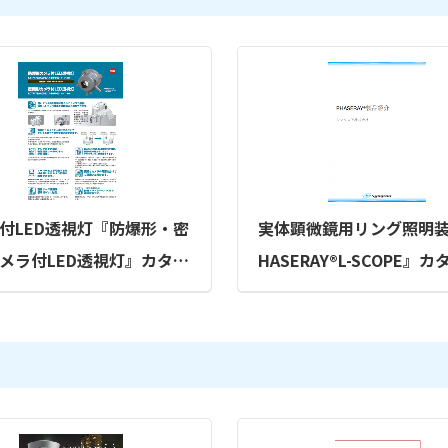
付LED透視灯『防爆形・密
実体顕微鏡用リング照明装
メラ付LED透視灯』カタロ
HASERAY®L-SCOPE』
和電機株式会社）
（シンクロア株式会社）