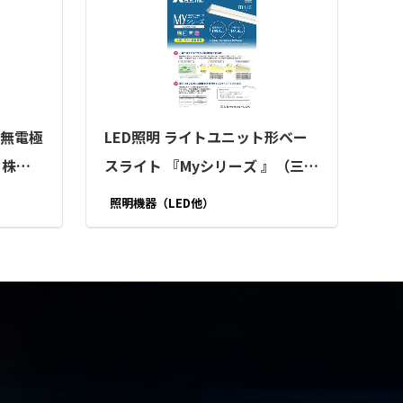
『無電極
LED照明 ライトユニット形ベー
ニ株式
スライト 『Myシリーズ 』（三菱
電機照明株式会社）
照明機器（LED他）