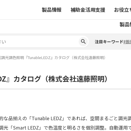
製品情報
補助金活用支援
お役立
注目キーワード
#振
製品
ーから探す
対象製品一覧
ちコラム
事業から探す
補助金ヘルプデスク
4コマ漫画でわかる取扱製
注目キーワード
#振
ーから探す
対象製品一覧
ちコラム
事業から探す
補助金ヘルプデスク
4コマ漫画でわかる取扱製
ピックアップ製品
調光調色照明『TunableLEDZ』カタログ（株式会社遠藤照明）
ピックアップ製品
LEDZ』カタログ（株式会社遠藤照明）
ーションサイト
ーションサイト
的な品揃えの「Tunable LEDZ」であれば、空間まるごと調
調光「Smart LEDZ」で色温度と明るさを個別調整。自動運