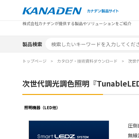
製品検索
株式会社カナデンが提供する製品やソリューションをご紹介
カテゴリから探す
トピックス
メーカ
補助金
お役立
補助金検索システム
製品検索
カテゴリから探す
トピックス
メーカ
補助金
お役立
補助金検索システム
エリア別おすすめ製品
特集
トップページ
カタログ・技術資料ダウンロード
次世代
エリア別おすすめ製品
特集
次世代調光調色照明『Tunable
カタログ・技術資料
ソリュ
カタログ・技術資料
ソリュ
照明機器（LED他）
圧倒
無線