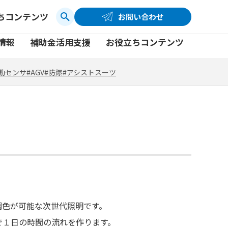
ちコンテンツ
お問い合わせ
お問い合わせ
コーポレートサイト
動センサ
#AGV
#防爆
#アシストスーツ
情報
補助金活用支援
お役立ちコンテンツ
品
製品一覧
社員ブログ
動センサ
#AGV
#防爆
#アシストスーツ
品
製品一覧
社員ブログ
動画
動画
光調色が可能な次世代照明です。
用で１日の時間の流れを作ります。