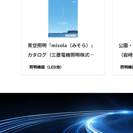
青空照明『misola（みそら）』
公園・
カタログ（三菱電機照明株式会
（岩崎
社）
照明機器（LED他）
照明機