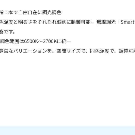
指１本で自由自在に調光調色
色温度と明るさをそれぞれ個別に制御可能。 無線調光「Smart
能です。
調色範囲は6500K～2700Kに統一
豊富なバリエーションを、空間サイズで、同色温度で、調整可