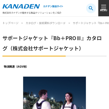
製品検索
MENU
注目キーワード
#振動センサ
#AGV
#防爆
#アシストスーツ
株式会社カナデンが提供する製品やソリューションをご紹介
トップページ
カタログ・技術資料ダウンロード
サポートジャケット『Bb＋P
サポートジャケット『Bb＋PROⅢ』カタロ
グ（株式会社サポートジャケット）
物流関連（AGV他）