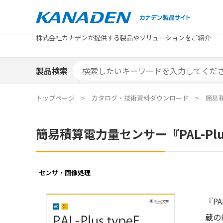
製品検索
株式会社カナデンが提供する製品やソリューションをご紹介
カテゴリから探す
トピックス
メーカ
補助金
お役立
補助金検索システム
製品検索
カテゴリから探す
トピックス
メーカ
補助金
お役立
補助金検索システム
エリア別おすすめ製品
特集
トップページ
カタログ・技術資料ダウンロード
簡易積
エリア別おすすめ製品
特集
簡易積算電力量センサー『PAL-Pl
カタログ・技術資料
ソリュ
カタログ・技術資料
ソリュ
センサ・画像処理
『P
蔵のI