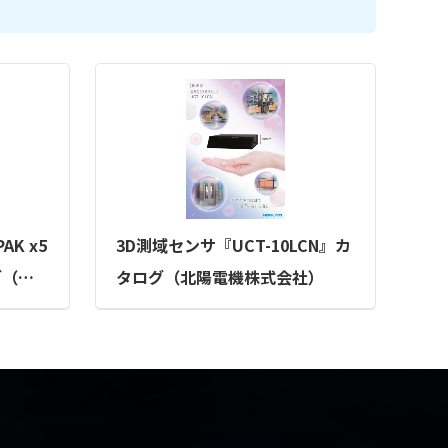
K x5
3D測域センサ『UCT-10LCN』カ
グ（株
タログ（北陽電機株式会社）