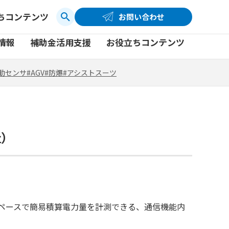
ちコンテンツ
お問い合わせ
お問い合わせ
コーポレートサイト
動センサ
#AGV
#防爆
#アシストスーツ
情報
補助金活用支援
お役立ちコンテンツ
品
製品一覧
社員ブログ
動センサ
#AGV
#防爆
#アシストスーツ
品
製品一覧
社員ブログ
動画
動画
社）
軽かつ省スペースで簡易積算電力量を計測できる、通信機能内