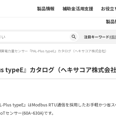
製品情報
補助金活用支援
お役立
注目キーワード
#振
製品
ーから探す
対象製品一覧
ちコラム
事業から探す
補助金ヘルプデスク
4コマ漫画でわかる取扱製
注目キーワード
#振
ーから探す
対象製品一覧
ちコラム
事業から探す
補助金ヘルプデスク
4コマ漫画でわかる取扱製
ピックアップ製品
算電力量センサー『PAL-Plus typeE』カタログ（ヘキサコア株式会社）
ピックアップ製品
us typeE』カタログ（ヘキサコア株式会
ーションサイト
ーションサイト
AL-Plus typeE』はModbus RTU通信を採用したお手
oTセンサー(60A~630A)です。