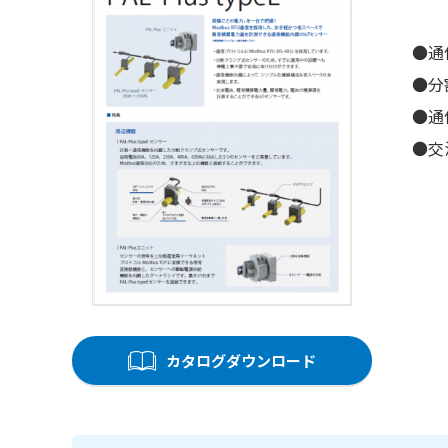
●通
●分
●通
●交
カタログダウンロード