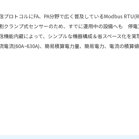
信プロトコルにFA、PA分野で広く普及しているModbus RTU(RS
割クランプ式センサーのため、すでに運用中の設備へも 停電
信機能内蔵によって、シンプルな機器構成＆省スペース化を実
流電流(60A~630A)、簡易積算電力量、簡易電力、電流の積