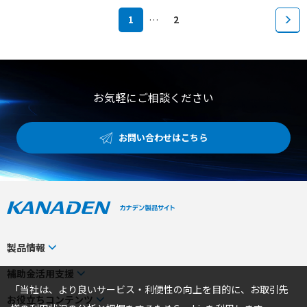
1
…
2
お気軽にご相談ください
お問い合わせはこちら
製品情報
カテゴリから探す
補助金活用支援
「当社は、より良いサービス・利便性の向上を目的に、お取引先
メーカーから探す
補助金検索システム
お役立ちコンテンツ