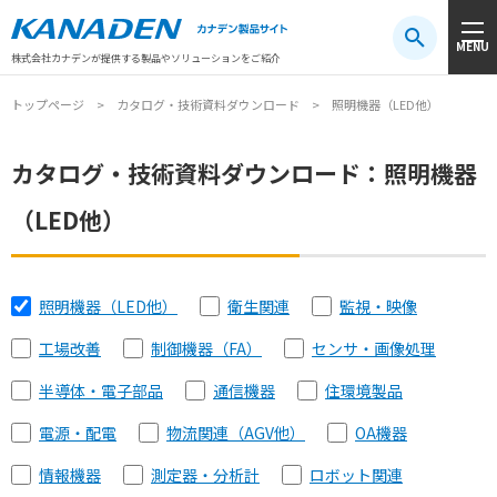
製品検索
MENU
注目キーワード
#振動センサ
#AGV
#防爆
#アシストスーツ
株式会社カナデンが提供する製品やソリューションをご紹介
トップページ
カタログ・技術資料ダウンロード
照明機器（LED他）
カタログ・技術資料ダウンロード：照明機器
（LED他）
照明機器（LED他）
衛生関連
監視・映像
工場改善
制御機器（FA）
センサ・画像処理
半導体・電子部品
通信機器
住環境製品
電源・配電
物流関連（AGV他）
OA機器
情報機器
測定器・分析計
ロボット関連