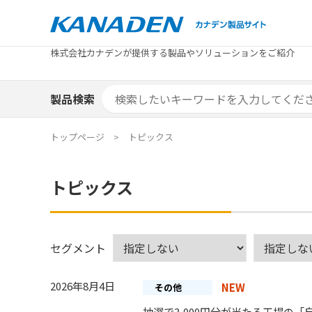
製品検索
株式会社カナデンが提供する製品やソリューションをご紹介
カテゴリから探す
トピックス
メーカ
補助金
お役立
補助金検索システム
製品検索
カテゴリから探す
トピックス
メーカ
補助金
お役立
補助金検索システム
エリア別おすすめ製品
特集
トップページ
トピックス
エリア別おすすめ製品
特集
トピックス
カタログ・技術資料
ソリュ
カタログ・技術資料
ソリュ
セグメント
2026年8月4日
NEW
その他
抽選で3,000円分が当たる工場の