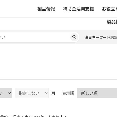
製品情報
補助金活用支援
お役立
注目キーワード
#振
製品
ーから探す
対象製品一覧
ちコラム
事業から探す
補助金ヘルプデスク
4コマ漫画でわかる取扱製
注目キーワード
#振
ーから探す
対象製品一覧
ちコラム
事業から探す
補助金ヘルプデスク
4コマ漫画でわかる取扱製
ピックアップ製品
ピックアップ製品
ーションサイト
ーションサイト
月
表示順
「自動化・見える化」アンケート実施中！