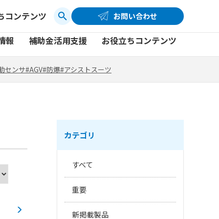
ちコンテンツ
お問い合わせ
お問い合わせ
コーポレートサイト
動センサ
#AGV
#防爆
#アシストスーツ
情報
補助金活用支援
お役立ちコンテンツ
品
製品一覧
社員ブログ
動センサ
#AGV
#防爆
#アシストスーツ
品
製品一覧
社員ブログ
動画
動画
カテゴリ
すべて
重要
新掲載製品