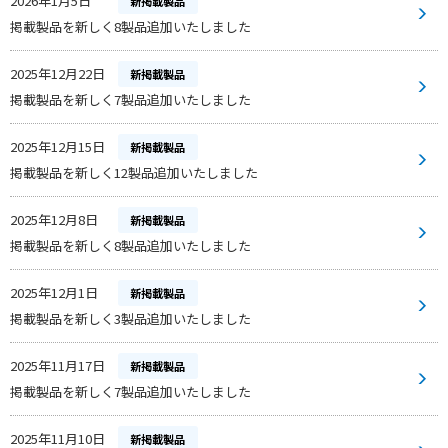
2026年1月5日
新掲載製品
掲載製品を新しく8製品追加いたしました
2025年12月22日
新掲載製品
掲載製品を新しく7製品追加いたしました
2025年12月15日
新掲載製品
掲載製品を新しく12製品追加いたしました
2025年12月8日
新掲載製品
掲載製品を新しく8製品追加いたしました
2025年12月1日
新掲載製品
掲載製品を新しく3製品追加いたしました
2025年11月17日
新掲載製品
掲載製品を新しく7製品追加いたしました
2025年11月10日
新掲載製品