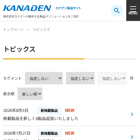
製品検索
MENU
注目キーワード
#振動センサ
#AGV
#防爆
#アシストスーツ
株式会社カナデンが提供する製品やソリューションをご紹介
トップページ
トピックス
トピックス
セグメント
月
表示順
2026年8月3日
NEW
新掲載製品
掲載製品を新しく6製品追加いたしました
2026年7月27日
NEW
新掲載製品