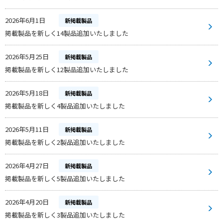
2026年6月1日
新掲載製品
掲載製品を新しく14製品追加いたしました
2026年5月25日
新掲載製品
掲載製品を新しく12製品追加いたしました
2026年5月18日
新掲載製品
掲載製品を新しく4製品追加いたしました
2026年5月11日
新掲載製品
掲載製品を新しく2製品追加いたしました
2026年4月27日
新掲載製品
掲載製品を新しく5製品追加いたしました
2026年4月20日
新掲載製品
掲載製品を新しく3製品追加いたしました