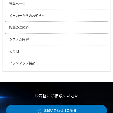
特集ページ
メーカーからのお知らせ
製品のご紹介
システム障害
その他
ピックアップ製品
お気軽にご相談ください
お問い合わせはこちら