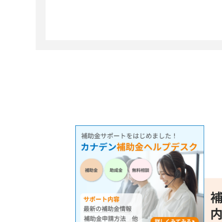
検査装置
予知・診断
4件
5件
製造装置
医療・介護
17件
4件