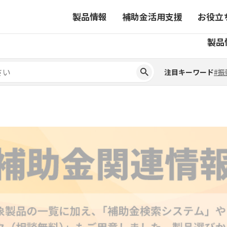
製品情報
補助金活用支援
お役立
注目キーワード
#振
製品
ーから探す
対象製品一覧
ちコラム
事業から探す
補助金ヘルプデスク
4コマ漫画でわかる取扱製
注目キーワード
#振
ーから探す
対象製品一覧
ちコラム
事業から探す
補助金ヘルプデスク
4コマ漫画でわかる取扱製
ピックアップ製品
ピックアップ製品
ーションサイト
ーションサイト